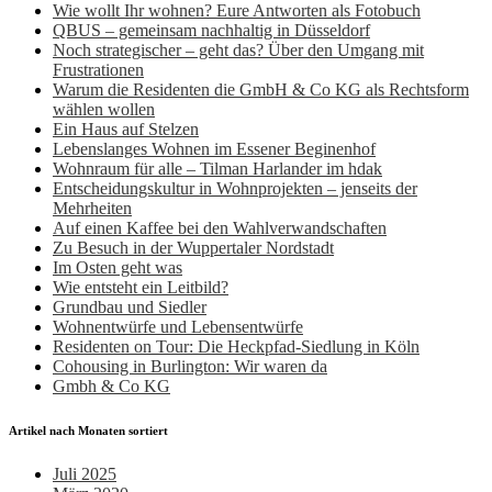
Wie wollt Ihr wohnen? Eure Antworten als Fotobuch
QBUS – gemeinsam nachhaltig in Düsseldorf
Noch strategischer – geht das? Über den Umgang mit
Frustrationen
Warum die Residenten die GmbH & Co KG als Rechtsform
wählen wollen
Ein Haus auf Stelzen
Lebenslanges Wohnen im Essener Beginenhof
Wohnraum für alle – Tilman Harlander im hdak
Entscheidungskultur in Wohnprojekten – jenseits der
Mehrheiten
Auf einen Kaffee bei den Wahlverwandschaften
Zu Besuch in der Wuppertaler Nordstadt
Im Osten geht was
Wie entsteht ein Leitbild?
Grundbau und Siedler
Wohnentwürfe und Lebensentwürfe
Residenten on Tour: Die Heckpfad-Siedlung in Köln
Cohousing in Burlington: Wir waren da
Gmbh & Co KG
Artikel nach Monaten sortiert
Juli 2025