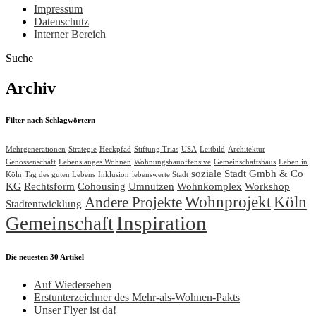
Impressum
Datenschutz
Interner Bereich
Suche
Archiv
Filter nach Schlagwörtern
Mehrgenerationen
Strategie
Heckpfad
Stiftung Trias
USA
Leitbild
Architektur
Genossenschaft
Lebenslanges Wohnen
Wohnungsbauoffensive
Gemeinschaftshaus
Leben in
soziale Stadt
Gmbh & Co
Köln
Tag des guten Lebens
Inklusion
lebenswerte Stadt
KG
Rechtsform
Cohousing
Umnutzen
Wohnkomplex
Workshop
Wohnprojekt
Köln
Andere Projekte
Stadtentwicklung
Inspiration
Gemeinschaft
Die neuesten 30 Artikel
Auf Wiedersehen
Erstunterzeichner des Mehr-als-Wohnen-Pakts
Unser Flyer ist da!